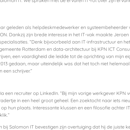
ij Salomon IT. We spraken met de ervaren IT-rot over zijn erva
 jaar geleden als helpdeskmedewerker en systeembeheerder vo
Dankzij zijn brede interesse in het IT-vak maakte Jeroen in 
pecialisaties. “Denk bijvoorbeeld aan IT-infrastructuur en h
 gemeente Rotterdam en data-architectuur bij KPN ICT Consult
ijven, een vaardigheid die leidde tot de oprichting van mijn e
2013 gedaan, maar uiteindelijk was dat het toch niet helemaal.
een schrijver.”
 een recruiter op LinkedIn. “Bij mijn vorige werkgever KPN v
adertje in een heel groot geheel. Een zoektocht naar iets ni
k op hun plaats. Interessante klussen en een filosofie achter 
lik.”
n bij Salomon IT bevestigen zijn overtuiging dat hij de juist