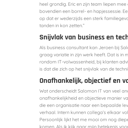
heel grondig. Eric en zijn team liepen mee 
bovendien een borrel- en hapjessessie. Ee
op dat er wederzijds een sterk familiegevo
tanden in kon zetten.”
Snijvlak van business en tec
Als business consultant kan Jeroen bij Sa
graag variatie in zijn werk heeft. Dat is i
rondom IT-volwassenheid, bij klanten advi
is dat die zich op het snijvlak van de techn
Onafhankelijk, objectief en v
Wat onderscheidt Salomon IT van veel ande
onafhankelijkheid en objectieve manier v
die een organisatie naar een bepaalde lev
verhaal. Intern kunnen collega’s elkaar v
Persoonlijk lijkt het me mooi om nog diepe
komen. Als ik kijk naar mijn betekenis vo