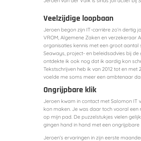
Jeroen van der Valk is sinds juli actief b
Veelzijdige loopbaan
Jeroen begon zijn IT-carrière zo’n dertig
VROM, Algemene Zaken en verzekeraar AON. 
organisaties kennis met een groot aantal s
Seaways, project- en beleidsadvies bij de
ontdekte ik ook nog dat ik aardig kon schr
Tekstschrijven heb ik van 2012 tot en met 
voelde me soms meer een ambtenaar dan 
Ongrijpbare klik
Jeroen kwam in contact met Salomon IT via
kon maken. Je was daar toch vooral een r
op mijn pad. De puzzelstukjes vielen gelij
gingen hand in hand met een ongrijpbare k
Jeroen’s ervaringen in zijn eerste maande