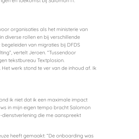
ringen en toekomst bij Salomon IT.
or organisaties als het ministerie van
diverse rollen en bij verschillende
et begeleiden van migraties bij DFDS
ing”, vertelt Jeroen. “Tussendoor
igen tekstbureau Textplosion.
 Het werk stond te ver van de inhoud af. Ik
ond ik niet dat ik een maximale impact
euws in mijn eigen tempo bracht Salomon
IT-dienstverlening die me aanspreekt
e keuze heeft gemaakt: “De onboarding was