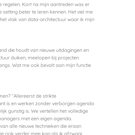
 te regelen. Kort na mijn aantreden was er
setting beter te leren kennen. Het viel me
het vlak van data-architectuur waar ik mijn
mand die houdt van nieuwe uitdagingen en
ectuur duiken, meelopen bij projecten
langs. Wat me ook bevalt aan mijn functie
n? “Allereerst de strikte
lant is en werken zonder verborgen agenda
k gunstig is. We vertellen het volledige
en managers met een eigen agenda.
n van alle nieuwe technieken die eraan
tie ook verder mee kan als ik afzwaai,