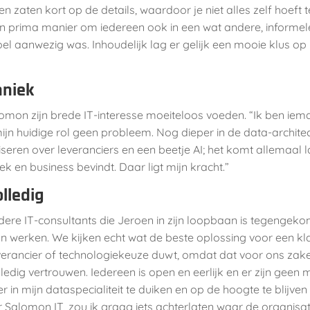
en zaten kort op de details, waardoor je niet alles zelf hoeft
n prima manier om iedereen ook in een wat andere, informele 
el aanwezig was. Inhoudelijk lag er gelijk een mooie klus op 
hniek
lomon zijn brede IT-interesse moeiteloos voeden. “Ik ben ie
n mijn huidige rol geen probleem. Nog dieper in de data-archit
seren over leveranciers en een beetje AI; het komt allemaal 
iek en business bevindt. Daar ligt mijn kracht.”
olledig
re IT-consultants die Jeroen in zijn loopbaan is tegengekome
an werken. We kijken echt wat de beste oplossing voor een k
erancier of technologiekeuze duwt, omdat dat voor ons zakelij
olledig vertrouwen. Iedereen is open en eerlijk en er zijn ge
r in mijn dataspecialiteit te duiken en op de hoogte te blijve
or Salomon IT, zou ik graag iets achterlaten waar de organisa