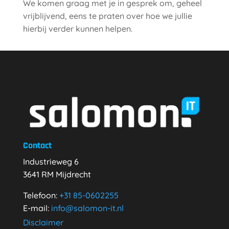
We komen graag met je in gesprek om, geheel
vrijblijvend, eens te praten over hoe we jullie
hierbij verder kunnen helpen.
Contact
Industrieweg 6
3641 RM Mijdrecht
Telefoon:
+31
85-0602255
E-mail:
info@salomon-it.nl
Disclaimer