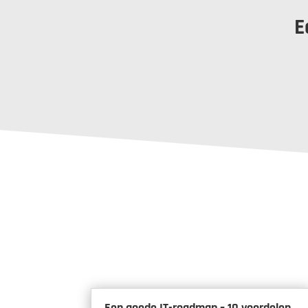
E
Een goede IT-roadmap – 10 voordelen