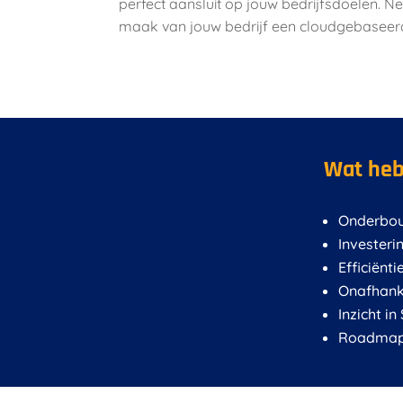
perfect aansluit op jouw bedrijfsdoelen.
maak van jouw bedrijf een cloudgebaseerd
Wat heb
Onderbou
Investeri
Efficiënti
Onafhanke
Inzicht i
Roadmap 