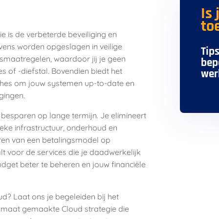
Is
to
 is de verbeterde beveiliging en
ens worden opgeslagen in veilige
Tip
smaatregelen, waardoor jij je geen
bep
 of -diefstal. Bovendien biedt het
wer
ches om jouw systemen up-to-date en
gingen.
besparen op lange termijn. Je elimineert
eke infrastructuur, onderhoud en
eren van een betalingsmodel op
t voor de services die je daadwerkelijk
budget beter te beheren en jouw financiële
? Laat ons je begeleiden bij het
 maat gemaakte Cloud strategie die