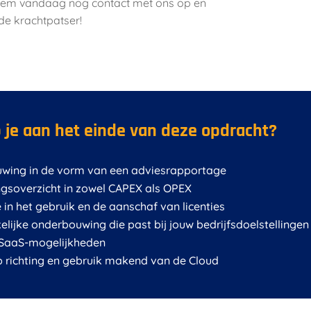
 Neem vandaag nog contact met ons op en
e krachtpatser!
 je aan het einde van deze opdracht?
wing in de vorm van een adviesrapportage
ngsoverzicht in zowel CAPEX als OPEX
e in het gebruik en de aanschaf van licenties
lijke onderbouwing die past bij jouw bedrijfsdoelstellingen
n SaaS-mogelijkheden
richting en gebruik makend van de Cloud