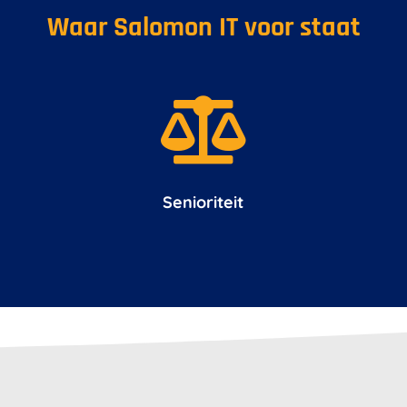
Waar Salomon IT voor staat

Senioriteit