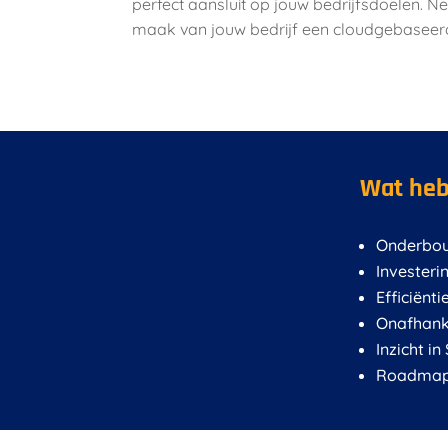
perfect aansluit op jouw bedrijfsdoelen.
maak van jouw bedrijf een cloudgebaseerd
Wat heb
Onderbou
Investeri
Efficiënti
Onafhanke
Inzicht i
Roadmap 