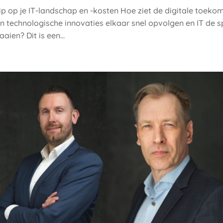
 op je IT-landschap en -kosten Hoe ziet de digitale toeko
rin technologische innovaties elkaar snel opvolgen en IT de sp
aien? Dit is een...