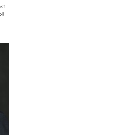
mst
il